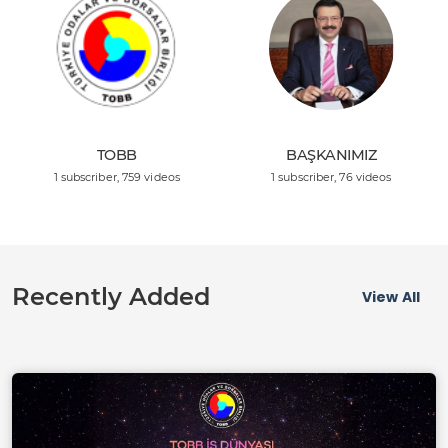
TOBB
BAŞKANIMIZ
1 subscriber
, 759 videos
1 subscriber
, 76 videos
Recently Added
View All