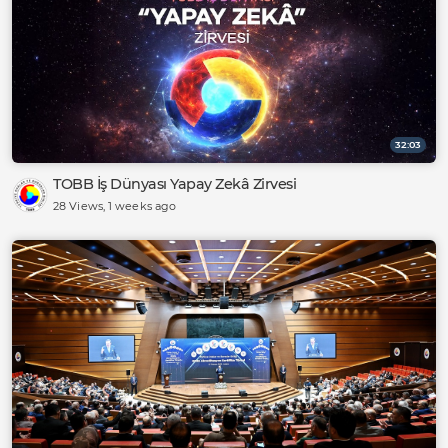
32:03
TOBB İş Dünyası Yapay Zekâ Zirvesi
28 Views
, 1 weeks ago