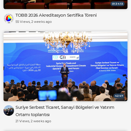
01:34:13
TOBB 2026 Akreditasyon Sertifika Töreni
55 Views
, 2 weeks ago
42:47
Suriye Serbest Ticaret, Sanayi Bölgeleri ve Yatırım
Ortamı toplantısı
21 Views
, 2 weeks ago