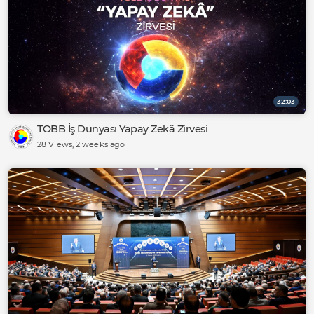
32:03
TOBB İş Dünyası Yapay Zekâ Zirvesi
28 Views
, 2 weeks ago