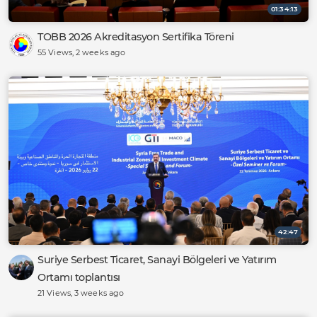
01:34:13
TOBB 2026 Akreditasyon Sertifika Töreni
55 Views
, 2 weeks ago
42:47
Suriye Serbest Ticaret, Sanayi Bölgeleri ve Yatırım
Ortamı toplantısı
21 Views
, 3 weeks ago