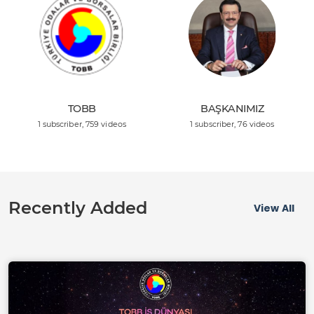
TOBB
BAŞKANIMIZ
1 subscriber
, 759 videos
1 subscriber
, 76 videos
Recently Added
View All