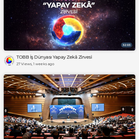
32:03
TOBB İş Dünyası Yapay Zekâ Zirvesi
27 Views
, 1 weeks ago