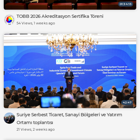
01:34:13
TOBB 2026 Akreditasyon Sertifika Töreni
54 Views
, 1 weeks ago
42:47
Suriye Serbest Ticaret, Sanayi Bölgeleri ve Yatırım
Ortamı toplantısı
21 Views
, 2 weeks ago