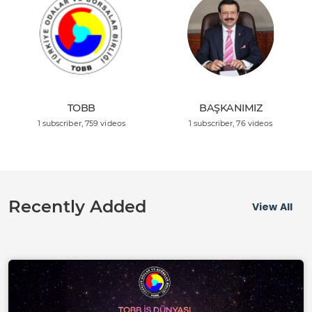
TOBB
BAŞKANIMIZ
1 subscriber
, 759 videos
1 subscriber
, 76 videos
Recently Added
View All